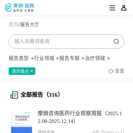
首页
报告大厅
报告类型
行业领域
报告专题
治疗领域
重置
医药盘点
全部
全部
全部
全部
全部
消化系统与代谢药物
行业/产业分析
化药/生物药
深度报告
行业研究
医药观察周报
市场数据分析
皮肤病药物
公司研究
中药
医药观察月报
临床研究进展
宏观策略
原料药
罕见病
全部报告（316）
定制化报告
医疗器械
集采分析
财报
其他
专利分析/FTO分析
医药洞察简报
补气补血药物
泛医疗
招股书
政策分析
政策法规
研报
其他
全身用激素类制剂(不含性激素和胰岛素)
呼吸系统药物
行业会议
医药盘点
其他
摩熵咨询医药行业观察周报（2025.1
心血管系统药物
投融资
感觉系统药物
立项评估
摩熵咨询医药
2.08-2025.12.14）
行业观察周报
（2025.12.08-
技术平台研究
抗寄生虫药物、杀虫药物和驱虫药物
抗肿瘤药
其他
2025.12.14）
摩熵咨询
28页
2025.12.14