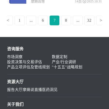
摩熵咨询
14页
2025.10.31
<
1
...
6
7
8
...
32
>
咨询服务
市场洞察
数据定制
投资决策与交易评估
产业/行业调研
产品立项评估及管线规划
"十五五"战略规划
资源大厅
报告大厅
摩熵说直播
医药洞见
关于我们