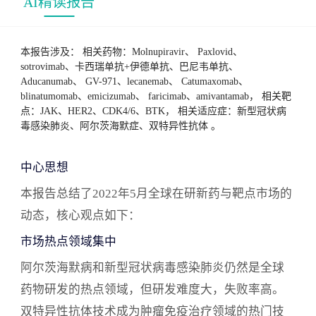
AI精读报告
领域扫描 阿尔茨海默病市场分析 阿尔茨海默病(AD)
是全球主要的公共卫生问题，患者数量庞大且持续
增长。现有治疗药物只能延缓疾病进展，无法根
本报告涉及： 相关药物：Molnupiravir、 Paxlovid、
治，且副作用显著。尽管研发投入巨大，但AD药物
sotrovimab、卡西瑞单抗+伊德单抗、巴尼韦单抗、
Aducanumab、 GV-971、lecanemab、 Catumaxomab、
研发失败率极高(高达99.6%)，大型药企频频受挫。
blinatumomab、emicizumab、 faricimab、amivantamab， 相关靶
本月重要资讯包括FDA批准首款用于早期发现AD相
点：JAK、HER2、CDK4/6、BTK， 相关适应症：新型冠状病
关淀粉样蛋白斑块的体外诊断检测、卫材完成向FDA
毒感染肺炎、阿尔茨海默症、双特异性抗体 。
滚动提交阿尔茨海默新药lecanemab上市申请以及绿
谷制药九期一®国际3期临床试验被传停止等。根据
中心思想
摩熵医药数据，全球共有2145个阿尔茨海默病研发
本报告总结了2022年5月全球在研新药与靶点市场的
药物，但处于研究终止状态或无后续进展的药物占
动态，核心观点如下：
比高达61.45%。 新型冠状病毒感染肺炎市场分析 新
市场热点领域集中
冠肺炎疫情持续反复，奥密克戎变异株成为主要流
行毒株。全球各大制药企业积极研发疫苗和治疗药
阿尔茨海默病和新型冠状病毒感染肺炎仍然是全球
物，口服小分子药物因其优势成为研发热点。国内
药物研发的热点领域，但研发难度大，失败率高。
已有100余家企业参与新冠药物研发，本月重要资讯
双特异性抗体技术成为肿瘤免疫治疗领域的热门技