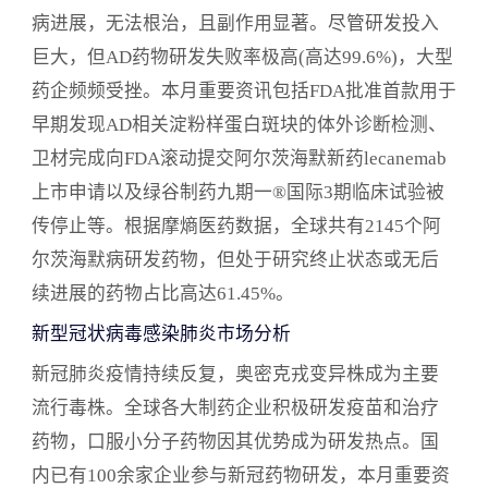
自身免疫性疾病、神经系统疾病等多个领域，以及
病进展，无法根治，且副作用显著。尽管研发投入
CDK4/6抑制剂、CAR-T疗法、溶瘤病毒等多种治疗
巨大，但AD药物研发失败率极高(高达99.6%)，大型
技术。部分临床试验结果积极，部分则未能达到预
药企频频受挫。本月重要资讯包括FDA批准首款用于
期目标，体现了新药研发的风险性和不确定性。 本
早期发现AD相关淀粉样蛋白斑块的体外诊断检测、
月国内新药注册申报分析 5月份，国内共有89个化药
卫材完成向FDA滚动提交阿尔茨海默新药lecanemab
1类新药和59个1类治疗用生物制品受理号获CDE承
办，其中包括临床申请和上市申请。本月共有75款
上市申请以及绿谷制药九期一®国际3期临床试验被
新药获批临床，2款进口新药获批上市，分别是拜耳
传停止等。根据摩熵医药数据，全球共有2145个阿
的维立西呱和雅培的欧米加-3-酸乙酯90。 国产创新
尔茨海默病研发药物，但处于研究终止状态或无后
药国际化动态 本部分总结了5月份国产创新药国际化
续进展的药物占比高达61.45%。
的进展，包括君实生物PD-1上市延期、FDA拒绝批
新型冠状病毒感染肺炎市场分析
准和黄医药索凡替尼上市申请、科望医药双抗在美
新冠肺炎疫情持续反复，奥密克戎变异株成为主要
国获批临床等。 跨国企业创新药在华动态 本部分总
结了5月份跨国企业创新药在华的动态，包括
流行毒株。全球各大制药企业积极研发疫苗和治疗
ArbutusBiopharma和齐鲁制药联合提交AB-729注射
药物，口服小分子药物因其优势成为研发热点。国
液临床试验申请、赛诺菲RIPK1抑制剂临床申请获受
内已有100余家企业参与新冠药物研发，本月重要资