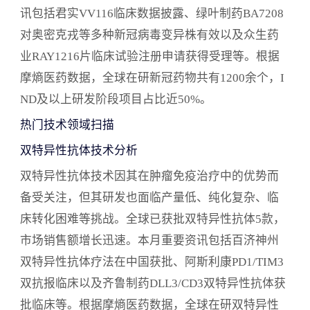
理等。 国内创新药投融资事件盘点 5月份，全球医
讯包括君实VV116临床数据披露、绿叶制药BA7208
药大健康行业共发生投融资事件208起，国内发生71
对奥密克戎等多种新冠病毒变异株有效以及众生药
起。创新药、医疗器械和医疗服务是融资热度最高
业RAY1216片临床试验注册申请获得受理等。根据
的三个细分领域。本月创新药投融资热度有所下
摩熵医药数据，全球在研新冠药物共有1200余个，I
降，这可能与投资机构投资逻辑变化和疫情影响有
ND及以上研发阶段项目占比近50%。
关。报告列举了多家创新药企业的大额融资事件，
并对融资情况进行了分析。 总结 2022年5月，全球
热门技术领域扫描
在研新药与靶点市场呈现出热点领域集中、研发进
双特异性抗体技术分析
展与投资趋势并存的特点。阿尔茨海默病和新冠肺
双特异性抗体技术因其在肿瘤免疫治疗中的优势而
炎仍然是药物研发的重点领域，双特异性抗体技术
备受关注，但其研发也面临产量低、纯化复杂、临
在肿瘤免疫治疗领域受到广泛关注。多个创新药取
床转化困难等挑战。全球已获批双特异性抗体5款，
得积极的临床结果，但研发风险依然存在。国内新
药注册申报数量保持活跃，但创新药投融资热度有
市场销售额增长迅速。本月重要资讯包括百济神州
所下降，这可能与投资机构投资逻辑变化和疫情影
双特异性抗体疗法在中国获批、阿斯利康PD1/TIM3
响有关。未来，随着科技进步和市场需求的推动，
双抗报临床以及齐鲁制药DLL3/CD3双特异性抗体获
医药行业将继续保持发展活力。 本报告的数据主要
批临床等。根据摩熵医药数据，全球在研双特异性