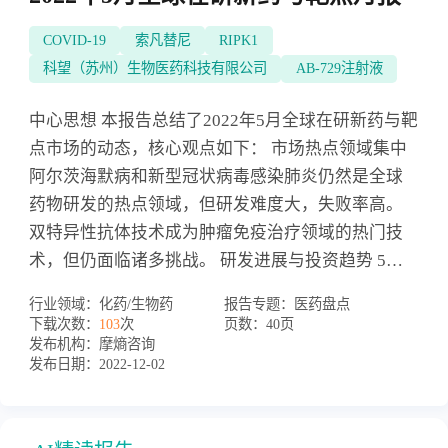
COVID-19
索凡替尼
RIPK1
科望（苏州）生物医药科技有限公司
AB-729注射液
中心思想 本报告总结了2022年5月全球在研新药与靶
点市场的动态，核心观点如下： 市场热点领域集中
阿尔茨海默病和新型冠状病毒感染肺炎仍然是全球
药物研发的热点领域，但研发难度大，失败率高。
双特异性抗体技术成为肿瘤免疫治疗领域的热门技
术，但仍面临诸多挑战。 研发进展与投资趋势 5月
份全球多个创新药取得积极的临床结果，涵盖多个
行业领域：
化药/生物药
报告专题：
医药盘点
疾病领域和治疗技术。国内新药注册申报数量保持
下载次数：
103
次
页数：
40页
活跃，但创新药投融资热度有所下降，这可能与投
发布机构：
摩熵咨询
发布日期：
2022-12-02
资机构投资逻辑变化和疫情影响有关。 主要内容 本
报告按照目录结构，对2022年5月全球在研新药与靶
点市场进行了数据分析，主要内容包括： 热门疾病