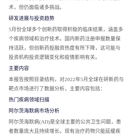
包括君实VV116临床数据披露、绿叶制药BA7208对
术，但仍面临诸多挑战。
奥密克戎等多种新冠病毒变异株有效以及众生药业
研发进展与投资趋势
RAY1216片临床试验注册申请获得受理等。根据摩
熵医药数据，全球在研新冠药物共有1200余个，IND
5月份全球多个创新药取得积极的临床结果，涵盖多
及以上研发阶段项目占比近50%。 热门技术领域扫
个疾病领域和治疗技术。国内新药注册申报数量保
描 双特异性抗体技术分析 双特异性抗体技术因其在
持活跃，但创新药投融资热度有所下降，这可能与
肿瘤免疫治疗中的优势而备受关注，但其研发也面
投资机构投资逻辑变化和疫情影响有关。
临产量低、纯化复杂、临床转化困难等挑战。全球
主要内容
已获批双特异性抗体5款，市场销售额增长迅速。本
月重要资讯包括百济神州双特异性抗体疗法在中国
本报告按照目录结构，对2022年5月全球在研新药与
获批、阿斯利康PD1/TIM3双抗报临床以及齐鲁制药
靶点市场进行了数据分析，主要内容包括：
DLL3/CD3双特异性抗体获批临床等。根据摩熵医药
热门疾病领域扫描
数据，全球在研双特异性抗体药物共有828个，IND
阿尔茨海默病市场分析
及以上研发阶段药物占比为27%。 全球在研创新药
积极/临床结果最新动态速递 本部分详细列举了5月
阿尔茨海默病(AD)是全球主要的公共卫生问题，患
份全球多个创新药的积极临床结果，涵盖了肿瘤、
者数量庞大且持续增长。现有治疗药物只能延缓疾