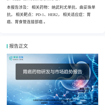
本报告涉及： 相关药物：纳武利尤单抗、曲妥珠单
抗， 相关靶点：PD-1、HER2， 相关适应症：胃
癌、胃食管连接部癌 。
报告正文