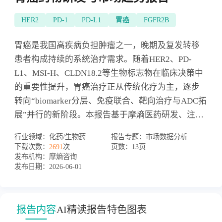
HER2
PD-1
PD-L1
胃癌
FGFR2B
胃癌是我国高疾病负担肿瘤之一，晚期及复发转移
患者构成持续的系统治疗需求。随着HER2、PD-
L1、MSI-H、CLDN18.2等生物标志物在临床决策中
的重要性提升，胃癌治疗正从传统化疗为主，逐步
转向“biomarker分层、免疫联合、靶向治疗与ADC拓
展”并行的新阶段。本报告基于摩熵医药研发、注册
与销售数据库，围绕全球研发管线、中国注册申
行业领域：
化药/生物药
报告专题：
市场数据分析
报、重点靶点、上市品种和终端市场格局展开分
下载次数：
2691
次
页数：
13页
析，识别胃癌创新药研发方向、竞争变化与商业化
发布机构：
摩熵咨询
发布日期：
2026-06-01
放量关键因素。
报告内容
AI精读报告
特色图表