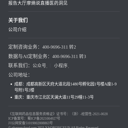
报告大厅
摩熵说直播
医药洞见
关于我们
公司介绍
定制咨询业务：
400-9696-311 转2
数据与AI定制业务：
400-9696-311 转3
联系我们：
公众号
小程序
公司地址：
成都：成都高新区天府大道北段1480号孵化园1号楼A座1-9
号附1号2楼
重庆：重庆市江北区天澜大道11号29幢11-3号
《互联网药品信息服务资格证》证书号：（浙）-经营性-2021-0028
ICP备案号：蜀ICP备2021004927号
川公网安备51019002008863号
© pharnexcloud.com 2021 YAORONGYUN All Rights Reserved.