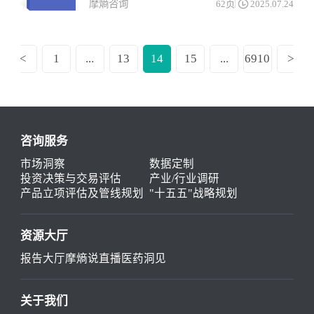
摩熵咨询
62页
2025.07.24
<
1
...
13
14
15
...
6910
>
咨询服务
市场洞察
数据定制
投资决策与交易评估
产业/行业调研
产品立项评估及管线规划
"十五五"战略规划
资源大厅
报告大厅
摩熵说直播
医药洞见
关于我们