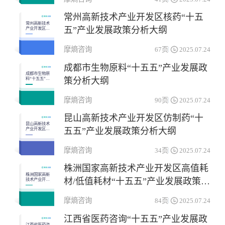
免疫机能调节药物
杂类
常州高新技术产业开发区核药“十五
生殖泌尿系统和性激素类药物
神经系统药物
常州高新技术
五”产业发展政策分析大纲
产业开发区核
药“十五五”产
系统用抗感染药物
肌肉-骨骼系统药物
业发展政策分
析大纲
摩熵咨询
67页
2025.07.24
血液和造血系统药物
成都市生物原料“十五五”产业发展政
成都市生物原
策分析大纲
料“十五五”产
业发展政策分
析大纲
摩熵咨询
90页
2025.07.24
昆山高新技术产业开发区仿制药“十
昆山高新技术
五五”产业发展政策分析大纲
产业开发区仿
制药“十五五”
产业发展政策
分析大纲
摩熵咨询
34页
2025.07.24
株洲国家高新技术产业开发区高值耗
株洲国家高新
材/低值耗材“十五五”产业发展政策分
技术产业开发
区高值耗材/低
值耗材“十五
析大纲
五”产业发展
摩熵咨询
84页
2025.07.24
政策分析大纲
江西省医药咨询“十五五”产业发展政
江西省医药咨