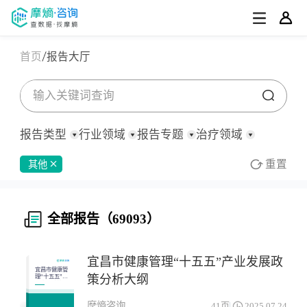
首页
报告大厅
报告类型
行业领域
报告专题
治疗领域
重置
其他
全部
全部
全部
全部
全部
消化系统与代谢药物
行业/产业分析
化药/生物药
深度报告
行业研究
医药观察周报
市场数据分析
皮肤病药物
公司研究
中药
医药观察月报
临床研究进展
宏观策略
原料药
罕见病
全部报告（69093）
定制化报告
医疗器械
集采分析
财报
其他
专利分析/FTO分析
医药洞察简报
补气补血药物
泛医疗
招股书
政策分析
政策法规
研报
其他
全身用激素类制剂(不含性激素和胰岛素)
呼吸系统药物
行业会议
医药盘点
其他
宜昌市健康管理“十五五”产业发展政
心血管系统药物
投融资
感觉系统药物
立项评估
宜昌市健康管
策分析大纲
理“十五五”产
业发展政策分
技术平台研究
抗寄生虫药物、杀虫药物和驱虫药物
抗肿瘤药
其他
析大纲
摩熵咨询
41页
2025.07.24