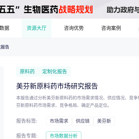
数据
资源大厅
咨询优势
咨询案例
究报告
医药洞见
立项评估及管线规划
产业/行业调研
8年首调！2026基药目录拆解，12批国采结果落地，十五五健康规划出台
最新
品种调研、品种立项等服务
数据驱动决策，为组织
原料药
定制化报告
市场机会分析
临床价值分析
产业环境、政策分析
美芬新原料药市场研究报告
洞察
数据定制
本报告通过分析美芬新原料药的市场需求情况、供应情况、竞争
，洞察行业趋势
了解目标领域和市场情
芬新原料药市场需求、竞争格局、确定产品定位。
药物市场潜力分析
产品定价策略
研发管线分析
靶点筛
报告标签:
市场需求
供应链
美芬新
决策与交易估值
报告专题:
市场数据分析
资本价值，赋能精准投资决策