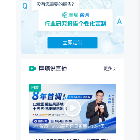
立即定制
摩熵说直播
更多
回放
8年首调！2026基药目录拆解，12批国采结果落地，十五五健康规划出台