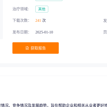
募投项目可行性论证
交易风险把控
治疗领域:
其他
下载次数：
241
次
发
发布日期：
2025-01-10
页
五”战略规划
获取报告
助力生物医药‘十五五’规划高效落地
地方发展评估
区域整体规划
应情况、竞争情况及发展趋势，旨在帮助企业和相关从业者更好