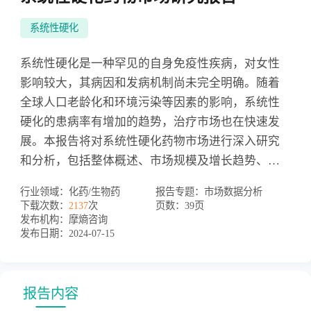
系统性硬化
系统性硬化是一种罕见的自身免疫性疾病，对女性
影响较大，其病因和发病机制尚未完全明确。随着
全球人口老龄化和环境污染等因素的影响，系统性
硬化的患病率有增加的趋势，治疗市场也在快速发
展。本报告将对系统性硬化药物市场进行深入研究
和分析，包括整体概述、市场规模及增长趋势、竞
争格局、重点品种及趋势分析等方面。以全面了解
行业领域：
化药/生物药
报告专题：
市场数据分析
系统性硬化药物市场的现状、趋势、机遇和挑战，
下载次数：
2137
次
页数：
39页
为医药企业和投资者提供更好的市场机会分析和投
发布机构：
摩熵咨询
发布日期：
2024-07-15
资策略制定。
报告内容