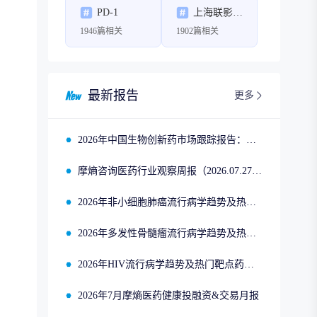
PD-1
上海联影医疗科技股份有限公司
1946篇相关
1902篇相关
最新报告
更多
2026年中国生物创新药市场跟踪报告：司美格鲁肽2025年四季度市场回顾
摩熵咨询医药行业观察周报（2026.07.27-2026.08.02）
2026年非小细胞肺癌流行病学趋势及热门靶点药物市场表现洞察
2026年多发性骨髓瘤流行病学趋势及热门靶点药物市场表现洞察
2026年HIV流行病学趋势及热门靶点药物市场表现洞察
2026年7月摩熵医药健康投融资&交易月报