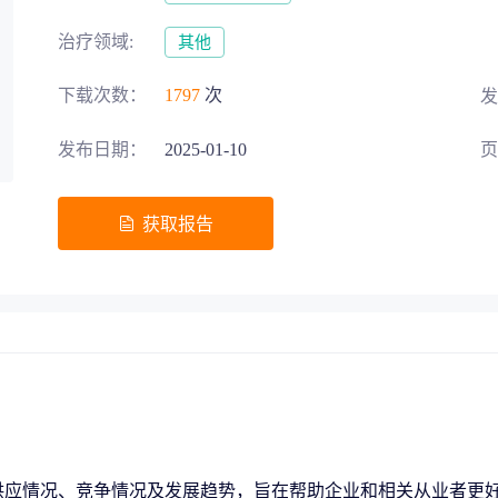
募投项目可行性论证
交易风险把控
治疗领域:
其他
下载次数：
1797
次
发
发布日期：
2025-01-10
页
五”战略规划
获取报告
助力生物医药‘十五五’规划高效落地
地方发展评估
区域整体规划
供应情况、竞争情况及发展趋势，旨在帮助企业和相关从业者更