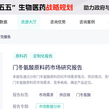
数据
资源大厅
咨询优势
咨询案例
研究报告
医药洞见
立项评估及管线规划
产业/行业调研
8年首调！2026基药目录拆解，12批国采结果落地，十五五健康规划出台
最新
品种调研、品种立项等服务
数据驱动决策，为组织
原料药
定制化报告
市场机会分析
临床价值分析
产业环境、政策分析
门冬氨酸原料药市场研究报告
洞察
数据定制
本报告通过分析门冬氨酸原料药的市场需求情况、供应情况、竞
，洞察行业趋势
了解目标领域和市场情
门冬氨酸原料药市场需求、竞争格局、确定产品定位。
药物市场潜力分析
产品定价策略
研发管线分析
靶点筛
报告标签:
市场需求
供应链
门冬氨酸
决策与交易估值
报告专题:
市场数据分析
资本价值，赋能精准投资决策