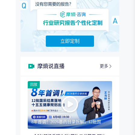
立即定制
摩熵说直播
更多
回放
8年首调！2026基药目录拆解，12批国采结果落地，十五五健康规划出台