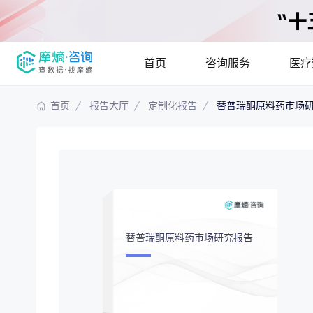
首页
咨询服务
医疗
首页
报告大厅
定制化报告
替普瑞酮原料药市场
报告大厅
摩熵说直播
产品
咨询服务
已收录
115837
份
最新
提供疾病领域
疾病领域分析
市场
分析市场现状
替普瑞酮原料药市场研究报告
竞争企业调研
投资
解码生物医药