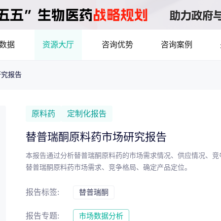
数据
资源大厅
咨询优势
咨询案例
研究报告
医药洞见
立项评估及管线规划
产业/行业调研
8年首调！2026基药目录拆解，12批国采结果落地，十五五健康规划出台
最新
品种调研、品种立项等服务
数据驱动决策，为组织
原料药
定制化报告
市场机会分析
临床价值分析
产业环境、政策分析
替普瑞酮原料药市场研究报告
洞察
数据定制
本报告通过分析替普瑞酮原料药的市场需求情况、供应情况、竞
，洞察行业趋势
了解目标领域和市场情
替普瑞酮原料药市场需求、竞争格局、确定产品定位。
药物市场潜力分析
产品定价策略
研发管线分析
靶点筛
报告标签:
替普瑞酮
决策与交易估值
报告专题:
市场数据分析
资本价值，赋能精准投资决策