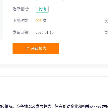
募投项目可行性论证
交易风险把控
治疗领域:
其他
下载次数：
923
次
发
发布日期：
2025-01-10
页
五”战略规划
获取报告
助力生物医药‘十五五’规划高效落地
地方发展评估
区域整体规划
供应情况、竞争情况及发展趋势，旨在帮助企业和相关从业者更