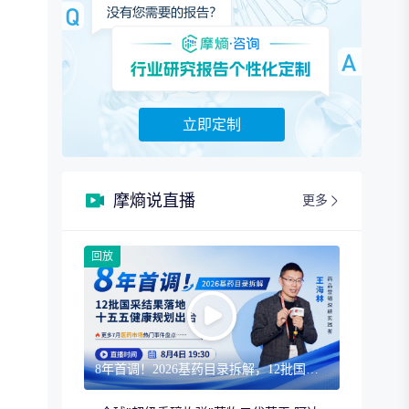
立即定制
摩熵说直播
更多
回放
8年首调！2026基药目录拆解，12批国采结果落地，十五五健康规划出台