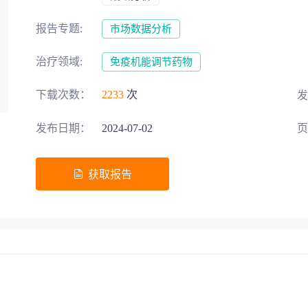
募投项目可行性论证
交易风险把控
报告专题:
市场数据分析
治疗领域:
免疫机能调节药物
下载次数：
2233
次
发
五”战略规划
发布日期：
2024-07-02
页
助力生物医药‘十五五’规划高效落地
地方发展评估
区域整体规划
获取报告