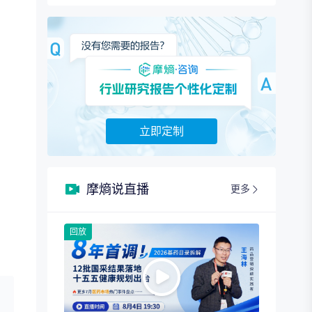
立即定制
摩熵说直播
更多
回放