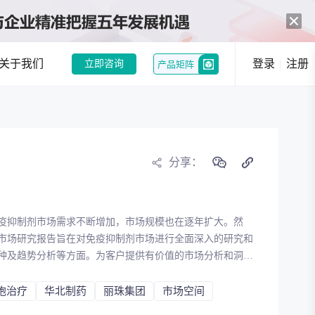
关于我们
登录
注册
立即咨询
产品矩阵
中药创新热潮：政策与市场双轮驱动，经典名方制剂注册申请激增
和企业提供趋势洞察
分享：
行业现状分析
行业趋势分析
疫抑制剂市场需求不断增加，市场规模也在逐年扩大。然
况，发现潜在机会
市场研究报告旨在对免疫抑制剂市场进行全面深入的研究和
种及趋势分析等方面。为客户提供有价值的市场分析和洞
选
竞品分析
提供有力的支持和参考。
胞治疗
华北制药
丽珠集团
市场空间