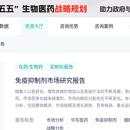
数据
资源大厅
咨询优势
咨询案例
报告
医药洞见
立项评估及管线规划
产业/行业调研
8年首调！2026基药目录拆解，12批国采结果落地，十五五健康规划出台
最新
品种调研、品种立项等服务
数据驱动决策，为组织
化药/生物药
定制化报告
市场机会分析
临床价值分析
产业环境、政策分析
免疫抑制剂市场研究报告
洞察
数据定制
随着人口老龄化、慢性疾病的增加以及免疫疗法的不断发展，免
，洞察行业趋势
了解目标领域和市场情
而，市场竞争也越来越激烈，市场份额的分配也在不断变化。本
分析，包括整体概述、市场规模及增长趋势、竞争格局、重点品
药物市场潜力分析
产品定价策略
研发管线分析
靶点筛
察，更好地把握市场机会，提高市场竞争力，为客户的业务决策
决策与交易估值
报告标签:
市场分析
华东医药
免疫抑制剂
细
战略分析
资本价值，赋能精准投资决策