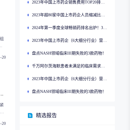
2023年中国上市药企销售费用TOP20排名公布！
2023年超80家中国上市药企人员缩减比例超10%，微创、嘉和锐减，绿叶、爱博逆势倍增！
2024年第一季度全球畅销药排名出炉！38款药物销售额超10亿美元
组
2023年中国上市药企（6大细分行业）营业收入排名TOP10公布！
次
性
盘点NASH领域临床III期失败的3款药物！
1-20
市
千万阿尔茨海默患者未满足的临床需求，润佳医药、恒瑞医药等国内企业争相入局！
视
2023年中国上市药企（6大细分行业）营业收入排名TOP10公布！
盘点NASH领域临床III期失败的3款药物！
Angiotensin receptor
湖南千金湘江药业股份有限公司
紧
精选报告
将
1-20
为