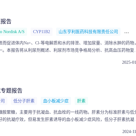
拮抗剂药物市场的现状和未来趋势提供了深入的视角。
题报告
o Nordisk A/S
CYP11B2
山东亨利医药科技有限责任公司
KBP
而促进体内Na+、Cl-等电解质和水的排泄、增加尿量、消除水肿的药物
一。本报告将从利尿剂概述、利尿剂市场竞争格局分析、抗高血压药物复
药物市场趋势四方面进行全面分析，为理解中国利尿剂药物市场的现状和
2025-0
。
究专题报告
公司
低分子肝素
血小板减少症
肝素
糖胺聚糖，主要用于抗凝血、抗血栓的一线药物。肝素分为标准肝素与低
好的抗凝疗效，但易发生肝素诱导的血小板减少症风险，低分子肝素抗凝
较强的抗血栓作用，且不良反应较少。本报告将从肝素药物应用领域及分
2024-1
局和肝素药物市场趋势三大方面进行全面分析，为理解中国肝素药物市场