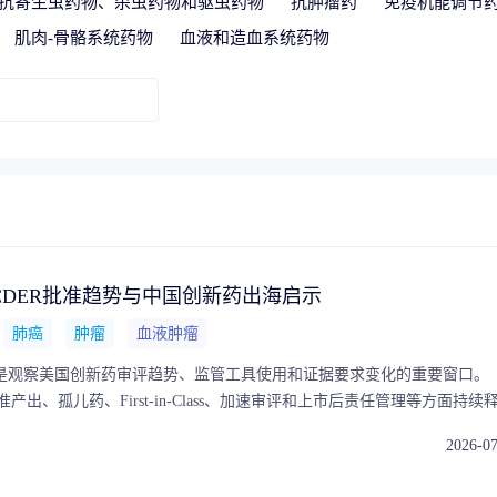
抗寄生虫药物、杀虫药物和驱虫药物
抗肿瘤药
免疫机能调节
肌肉-骨骼系统药物
血液和造血系统药物
募投项目可行性论证
交易风险把控
五”战略规划
助力生物医药‘十五五’规划高效落地
地方发展评估
区域整体规划
-CDER批准趋势与中国创新药出海启示
肺癌
肿瘤
血液肿瘤
年报是观察美国创新药审评趋势、监管工具使用和证据要求变化的重要窗口。
在批准产出、孤儿药、First-in-Class、加速审评和上市后责任管理等方面持续
ER 2021–2025年Novel Drug Approvals，覆盖CDER年报及NME and
2026-0
provals底表中的新分子实体和CDER审评的新治疗性生物制品；不纳入CBER疫苗
。治疗领域、肿瘤细分和技术平台为摩熵咨询标准化分析口径。基于上述