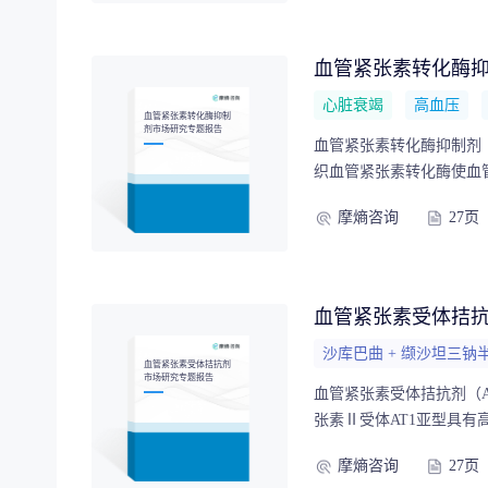
血管紧张素转化酶
心脏衰竭
高血压
血管紧张素转化酶抑制
剂市场研究专题报告
血管紧张素转化酶抑制剂
织血管紧张素转化酶使血
要作用），而缓激肽是强
摩熵咨询
27页
心力衰竭、心肌梗死等疾
场竞争格局分析两方面进
角。
血管紧张素受体拮
沙库巴曲 + 缬沙坦三钠
血管紧张素受体拮抗剂
市场研究专题报告
血管紧张素受体拮抗剂（
张素Ⅱ受体AT1亚型具有
缩、醛固酮释放等，从而
摩熵咨询
27页
从血管紧张素受体拮抗剂