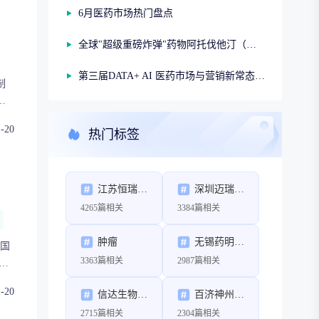
转
6月医药市场热门盘点
审
、
全球"超级重磅炸弹"药物阿托伐他汀（第一期）
润生物医药有限公司
发
治
第三届DATA+ AI 医药市场与营销新常态研讨会
制
分
白
价
和
具
1-20
热门标签
供
ty
任共
化
江苏恒瑞医药股份有限公司
深圳迈瑞生物医疗电子股份有限公司
产
4265篇相关
3384篇相关
双
肿瘤
无锡药明康德新药开发股份有限公司
我国
3363篇相关
2987篇相关
卒
1-20
信达生物制药（苏州）有限公司
百济神州（北京）生物科技有限公司
行
2715篇相关
2304篇相关