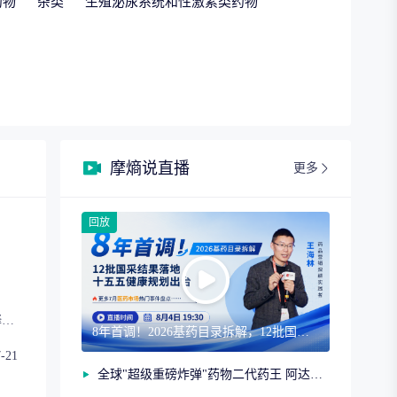
药物
杂类
生殖泌尿系统和性激素类药物
摩熵说直播
更多
回放
释放
8年首调！2026基药目录拆解，12批国采结果落地，十五五健康规划出台
7-21
、细
全球"超级重磅炸弹"药物二代药王 阿达木单抗（第二期）
分