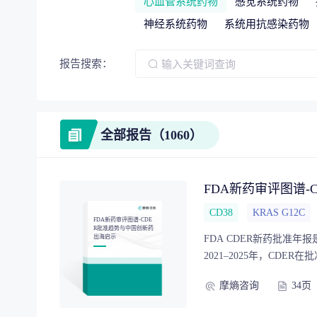
心血管系统药物
感觉系统药物
神经系统药物
系统用抗感染药物
项目价值评估
报告搜索：
“十五
专项服务
全部报告（1060）
全链路赋能，
企业战略规划
FDA新药审评图谱
CD38
KRAS G12C
FDA新药审评图谱-CDE
R批准趋势与中国创新药
出海启示
FDA CDER新药批准
2021–2025年，CDER
监管信号。本报告聚焦 FDA CD
摩熵咨询
34页
New Biologic Ap
胞治疗、基因治疗等产品