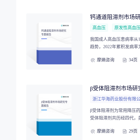
钙通道阻滞剂市场
高血压
原发性高血
钙通道阻滞剂市场研究
专题报告
我国成人高血压患病率从19
趋势，2022年累积发病
道阻滞剂、β受体阻滞剂
摩熵咨询
34页
血压流行病学分析、钙通
面进行全面分析，为理解
β受体阻滞剂市场研
浙江华海药业股份有限
β受体阻滞剂市场研究专
题报告
β受体阻滞剂为常用降压
受体阻滞剂共历经四代，
滞剂市场竞争格局和β受
摩熵咨询
29页
的现状和未来趋势提供了