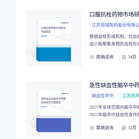
析，本报告从批准趋势、
化为中国创新药出海中的资产
口服抗栓药物市场
评可预测性突出2021–202
江苏恒瑞医药股份有限
Priority Review、Fi
口服抗栓药物市场研究
专题报告
性方面具备较强可预测性
根据血栓形成机制，抗血
疗领域分布显示，肿瘤仍
血小板聚集来预防血栓形
型、后线治疗需求和早期
降解使已形成的血栓溶解
值，神经精神方向关注功
摩熵咨询
34页
口服抗栓药物市场趋势三
走向组合化使用，监管重点从审评提
了深入的视角。
Review和Accelera
同发挥作用。FDA监管
急性缺血性脑卒中
为可审评、可验证、可管理
建设对中国创新药而言，
缺血性卒中
江苏先
急性缺血性脑卒中药物
重匹配。围绕目标患者、
市场研究专题报告
设，有助于提升FDA沟
2021年全球范围内脑卒中
2021年脑卒中缺血性发
中最有效的手段，但我国
摩熵咨询
32页
据、急性缺血性脑卒中诊
全面分析，为理解中国急