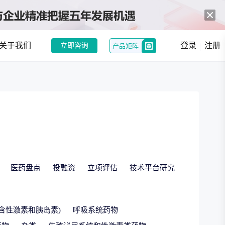
关于我们
登录
注册
立即咨询
产品矩阵
中药创新热潮：政策与市场双轮驱动，经典名方制剂注册申请激增
和企业提供趋势洞察
行业现状分析
行业趋势分析
医药盘点
投融资
立项评估
技术平台研究
况，发现潜在机会
选
竞品分析
含性激素和胰岛素)
呼吸系统药物