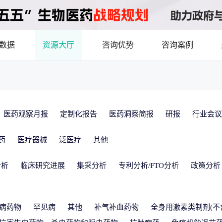
数据
资源大厅
咨询优势
咨询案例
医药洞见
立项评估及管线规划
产业/行业调研
8年首调！2026基药目录拆解，12批国采结果落地，十五五健康规划出台
最新
品种调研、品种立项等服务
数据驱动决策，为组织
医药观察月报
定制化报告
医药洞察简报
研报
行业会议
市场机会分析
临床价值分析
产业环境、政策分析
药
医疗器械
泛医疗
其他
洞察
数据定制
分析
临床研究进展
集采分析
专利分析/FTO分析
政策分析
，洞察行业趋势
了解目标领域和市场情
药物市场潜力分析
产品定价策略
研发管线分析
靶点筛
决策与交易估值
病药物
罕见病
其他
补气补血药物
全身用激素类制剂(不
资本价值，赋能精准投资决策