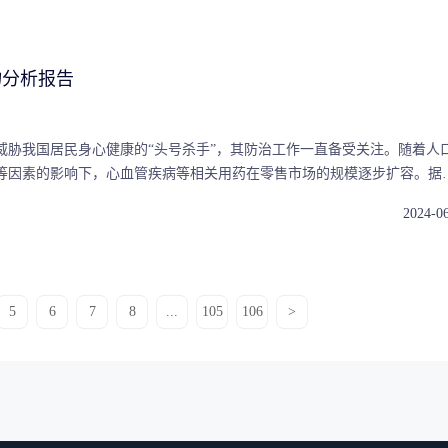
入的视角。
物分析报告
威胁我国居民身心健康的“头号杀手”，其防治工作一直备受关注。随着人
等因素的影响下，心血管疾病等相关用药在零售市场的规模逐步扩容。据
销售额依然保持增长态势，在零售药店终端分流和渠道下沉基层放量等因
2024-0
增加，由2018年11.0%增长至2022年16.0%，销售额也突破200亿。
措施及政策落地、疾病诊疗率的提升和病人寿命的延长，该领域药品市场
也将不断为企业提供新的发展机遇。
5
6
7
8
...
105
106
>