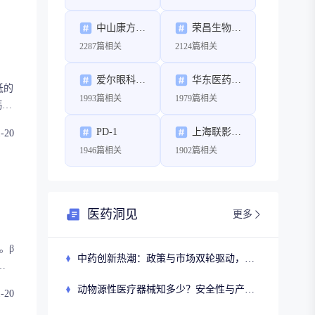
中山康方生物医药有限公司
荣昌生物制药（烟台）股份有限公司
2287篇相关
2124篇相关
爱尔眼科医院集团股份有限公司
华东医药股份有限公司
低的
1993篇相关
1979篇相关
钙通
从高
PD-1
上海联影医疗科技股份有限公司
1-20
方
1946篇相关
1902篇相关
医药洞见
更多
大医药股份有限公司
。β
中药创新热潮：政策与市场双轮驱动，经典名方制剂注册申请激增
阻
市场
动物源性医疗器械知多少？安全性与产业链深度剖析
1-20