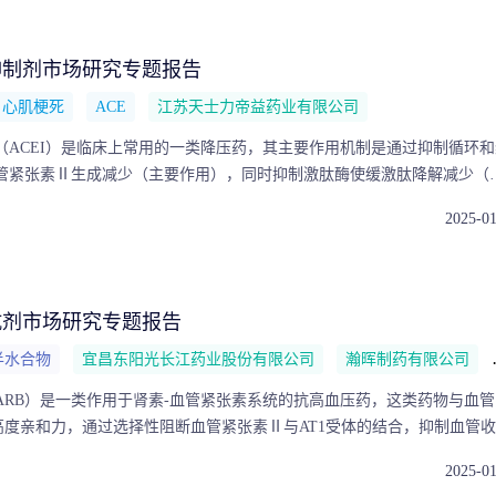
抑制剂市场研究专题报告
心肌梗死
ACE
江苏天士力帝益药业有限公司
（ACEI）是临床上常用的一类降压药，其主要作用机制是通过抑制循环和
管紧张素Ⅱ生成减少（主要作用），同时抑制激肽酶使缓激肽降解减少（
烈的舒血管物质，从而达到降压作用，临床上主要用于治疗高血压、充血
2025-0
病。本报告将从血管紧张素转化酶抑制剂概述和血管紧张素转化酶抑制剂
行全面分析，为理解中国血管紧张素转化酶抑制剂竞争格局提供了深入的
抗剂市场研究专题报告
半水合物
宜昌东阳光长江药业股份有限公司
瀚晖制药有限公司
ARB）是一类作用于肾素-血管紧张素系统的抗高血压药，这类药物与血管
高度亲和力，通过选择性阻断血管紧张素Ⅱ与AT1受体的结合，抑制血管收
发挥降压作用。ARB类药物也是临床上常用的五大类降压药之一。本报告
2025-0
概述和血管紧张素受体拮抗剂市场竞争格局分析两大方面进行全面分析，