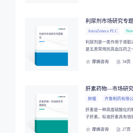
理解中国血管紧张素受体
利尿剂市场研究专
AstraZeneca PLC
Nov
利尿剂市场研究专题报
告
利尿剂是一类作用于肾脏进
是五类常用抗高血压药之
制剂市场分析和抗高血压
摩熵咨询
34页
来趋势提供了深入的视角
肝素药物—市场研
肿瘤
齐鲁制药有限
肝素药物—市场研究专
题报告
肝素是一种高度硫酸化的
子肝素，标准肝素具有很
用低于标准肝素，但具有
摩熵咨询
27页
类、肝素药物市场竞争格