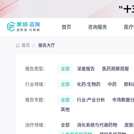
首页
咨询服务
医疗
首页
报告大厅
报告大厅
摩熵说直播
产品
咨询服务
已收录
115836
份
最新
提供疾病领域
报告类型：
全部
深度报告
医药观察周报
疾病领域分析
行业领域：
全部
化药/生物药
中药
原料
市场
报告专题：
全部
行业/产业分析
市场数据
分析市场现状
其他
竞争企业调研
投资
治疗领域：
全部
消化系统与代谢药物
皮肤
解码生物医药