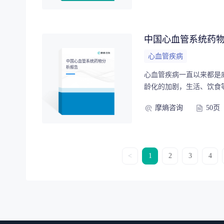
现状和未来趋势提供了深
中国心血管系统药
心血管疾病
中国心血管系统药物分
析报告
心血管疾病一直以来都是
龄化的加剧，生活、饮食
熵医药数据显示，零售端
摩熵咨询
50页
影响下，零售端销售额占比逐年
预见，未来随着更多防治
被持续且强有力地推动，
<
1
2
3
4