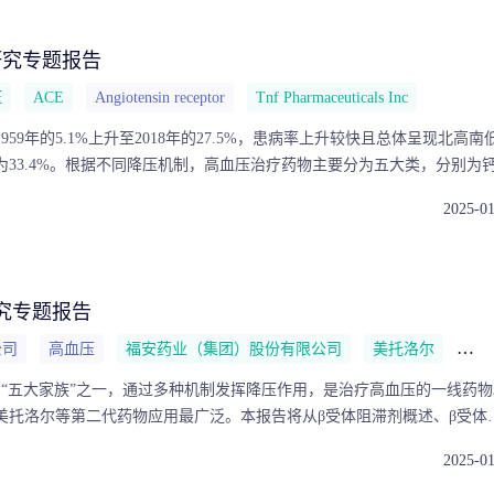
研究专题报告
压
ACE
Angiotensin receptor
Tnf Pharmaceuticals Inc
59年的5.1%上升至2018年的27.5%，患病率上升较快且总体呈现北高南
率为33.4%。根据不同降压机制，高血压治疗药物主要分为五大类，分别为
、血管紧张素转化酶抑制剂、血管紧张素受体拮抗剂和利尿剂。本报告将
2025-0
道阻滞剂概述、钙通道阻滞剂市场竞争格局和钙通道阻滞剂市场趋势四大
中国钙通道阻滞剂药物市场的现状和未来趋势提供了深入的视角。
究专题报告
公司
高血压
福安药业（集团）股份有限公司
美托洛尔
北
药“五大家族”之一，通过多种机制发挥降压作用，是治疗高血压的一线药物
美托洛尔等第二代药物应用最广泛。本报告将从β受体阻滞剂概述、β受体
体阻滞剂市场趋势三大方面进行全面分析，为理解中国钙通道阻滞剂药物
2025-0
深入的视角。