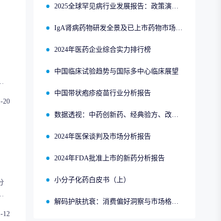
2025全球罕见病行业发展报告：政策演进、市场趋势与领先企业布局
IgA肾病药物研发全景及已上市药物市场竞争格局报告
2024年医药企业综合实力排行榜
-5074片
，
中国临床试验趋势与国际多中心临床展望
方
中国带状疱疹疫苗行业分析报告
未
1-20
数据透视：中药创新药、经典验方、改良型新药、同名同方的申报、获批、销售情况
2024年医保谈判及市场分析报告
2024年FDA批准上市的新药分析报告
小分子化药白皮书（上）
分
作
解码护肤抗衰：消费偏好洞察与市场格局分析
1-12
的