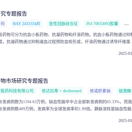
治疗领域、审评路径和案例分析出发，提炼FDA证据接受逻辑，并进一步
可信度和FDA-ready证据包建设启示。·FDA新药批准保持较高产出，
研究专题报告
5年，FDA CDER新药批准数量整体维持较高水平，孤儿药、First-in-Class
公司
BAY 2433334片
急性冠脉综合征
JNJ-70033093胶囊
华
rst Cycle Approval和First in U.S.等指标显示，美国审评体系在时程管理和批准先
。·获批结构呈现肿瘤集中与非肿瘤分化并行，疾病场景决定证据接受逻辑
栓药物可分为抗血小板药物、抗凝药物和纤溶药物。抗血小板药物通过抑
是FDA近年新药批准的重要集中方向，肺癌、血液肿瘤等细分场景受精准
成，抗凝药物通过抑制凝血过程预防血栓形成，纤溶药物通过诱导纤维蛋
疗效终点支持。非肿瘤方向则呈现更强场景分化：感染领域强调公共卫生
。本报告将从口服抗栓药物作用机制及分类、口服抗栓药物市场竞争格局
能改善与终点解释，慢病领域更重视长期获益和安全性验证。·FDA加速工
2025-0
大方面进行全面分析，为理解中国口服抗栓药物市场的现状和未来趋势提
速延伸至证据闭环管理Fast Track、Breakthrough Therapy、Priori
ted Approval等工具通常与早期沟通、资料包成熟度确认、确证性试验和上市后责
逻辑的核心在于通过开发互动、路径组合和上市后验证，将早期疗效信号转
药物市场研究专题报告
的证据路径。·中国创新药出海宜从临床数据展示走向FDA-ready证据资
出海机会取决于资产能否形成海外临床差异化价值与FDA证据可审评性的
声医药科技有限公司
依达拉奉 + dexborneol
依诺肝素钠
链激酶
注册终点、美国适用性、剂量安全性、质量体系和上市后责任前置证据建
通质量、合作方验证效率和后续开发接续能力。
新发病例数为1194.63万例，缺血性脑卒中占全部新发病例的65.33%，而
作新发病例数409万例，发病率为全球发病率的1.89倍。静脉溶栓是缺血性脑
静脉溶栓率仍有较大提升空间。本报告将从急性缺血性脑卒中流行病学数
2025-0
疗指南及药物市场竞争格局和急性缺血性脑卒中药物市场趋势三大方面进
性缺血性脑卒中药物市场的现状和未来趋势提供了深入的视角。