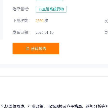
募投项目可行性论证
交易风险把控
治疗领域:
心血管系统药物
下载次数：
2550
次
发
发布日期：
2025-01-10
页
五”战略规划
获取报告
助力生物医药‘十五五’规划高效落地
地方发展评估
区域整体规划
，包括整体概述、行业政策、市场规模及竞争格局、趋势分析等