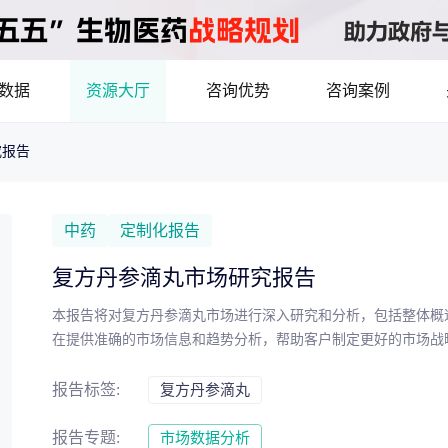
数据
资源大厅
咨询优势
咨询案例
究报告
医药洞见
立项评估及管线规划
产业/行业调研
8年首调！2026基药目录拆解，12批国采结果落地，十五五健康规划出台
最新
品种调研、品种立项等服务
数据驱动决策，为组织
中药
定制化报告
市场机会分析
临床价值分析
产业环境、政策分析
复方丹参滴丸市场研究报告
洞察
数据定制
本报告将对复方丹参滴丸市场进行深入研究和分析，包括整体概
，洞察行业趋势
了解目标领域和市场情
在提供准确的市场信息和趋势分析，帮助客户制定更好的市场战
药物市场潜力分析
产品定价策略
研发管线分析
靶点筛
报告标签:
复方丹参滴丸
决策与交易估值
报告专题:
市场数据分析
资本价值，赋能精准投资决策