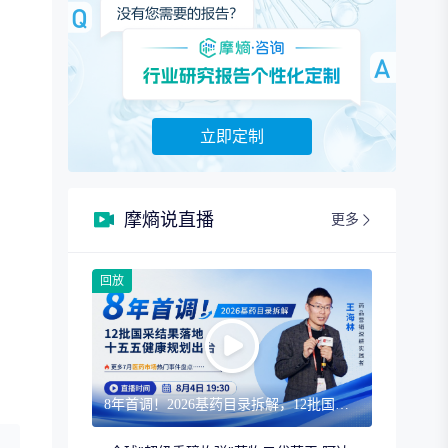
立即定制
摩熵说直播
更多
回放
8年首调！2026基药目录拆解，12批国采结果落地，十五五健康规划出台