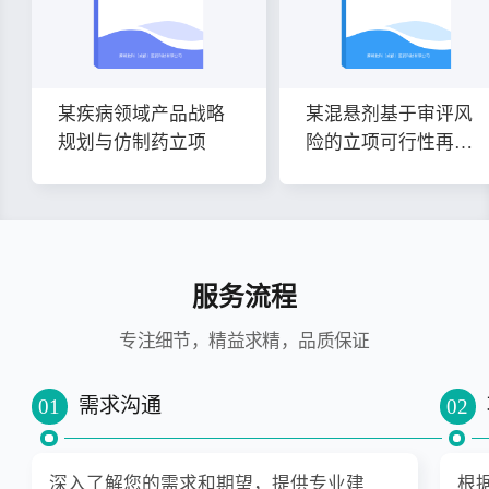
某疾病领域产品战略
某混悬剂基于审评风
规划与仿制药立项
险的立项可行性再评
估报告
服务流程
专注细节，精益求精，品质保证
需求沟通
01
02
深入了解您的需求和期望，提供专业建
根