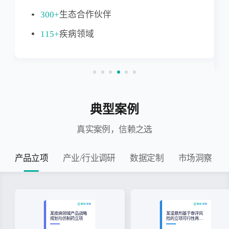
300+
生态合作伙伴
115+
疾病领域
典型案例
真实案例，信赖之选
产品立项
产业/行业调研
数据定制
市场洞察
某疾病领域产品战略
某混悬剂基于审评风
规划与仿制药立项
险的立项可行性再评
估报告