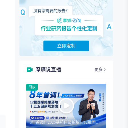
立即定制
摩熵说直播
更多
回放
8年首调！2026基药目录拆解，12批国采结果落地，十五五健康规划出台