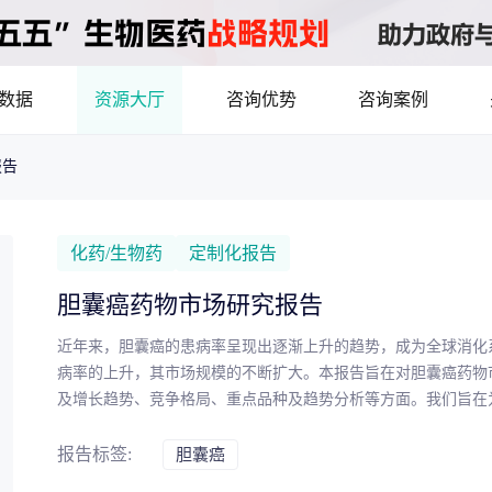
数据
资源大厅
咨询优势
咨询案例
报告
医药洞见
立项评估及管线规划
产业/行业调研
8年首调！2026基药目录拆解，12批国采结果落地，十五五健康规划出台
最新
品种调研、品种立项等服务
数据驱动决策，为组织
化药/生物药
定制化报告
市场机会分析
临床价值分析
产业环境、政策分析
胆囊癌药物市场研究报告
洞察
数据定制
近年来，胆囊癌的患病率呈现出逐渐上升的趋势，成为全球消化
，洞察行业趋势
了解目标领域和市场情
病率的上升，其市场规模的不断扩大。本报告旨在对胆囊癌药物
及增长趋势、竞争格局、重点品种及趋势分析等方面。我们旨在
药物市场潜力分析
产品定价策略
研发管线分析
靶点筛
情况，制定更好的市场战略，提高市场竞争力。
决策与交易估值
报告标签:
胆囊癌
资本价值，赋能精准投资决策