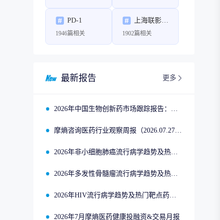
PD-1
上海联影医疗科技股份有限公司
1946篇相关
1902篇相关
最新报告
更多
2026年中国生物创新药市场跟踪报告：司美格鲁肽2025年四季度市场回顾
摩熵咨询医药行业观察周报（2026.07.27-2026.08.02）
2026年非小细胞肺癌流行病学趋势及热门靶点药物市场表现洞察
2026年多发性骨髓瘤流行病学趋势及热门靶点药物市场表现洞察
2026年HIV流行病学趋势及热门靶点药物市场表现洞察
2026年7月摩熵医药健康投融资&交易月报