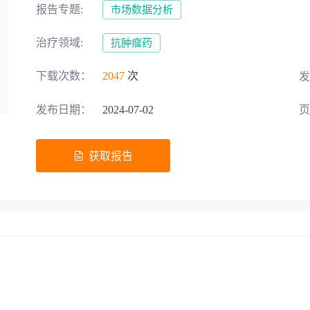
报告专题:
市场数据分析
募投项目可行性论证
交易风险把控
治疗领域:
抗肿瘤药
下载次数：
2047
次
发
发布日期：
2024-07-02
页
五”战略规划
助力生物医药‘十五五’规划高效落地
获取报告
地方发展评估
区域整体规划