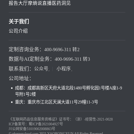
报告大厅
摩熵说直播
医药洞见
关于我们
公司介绍
定制咨询业务：
400-9696-311 转2
数据与AI定制业务：
400-9696-311 转3
联系我们：
公众号
小程序
公司地址：
成都：成都高新区天府大道北段1480号孵化园1号楼A座1-9
号附1号2楼
重庆：重庆市江北区天澜大道11号29幢11-3号
《互联网药品信息服务资格证》证书号：（浙）-经营性-2021-0028
ICP备案号：蜀ICP备2021004927号
川公网安备51019002008863号
© pharnexcloud.com 2021 YAORONGYUN All Rights Reserved.