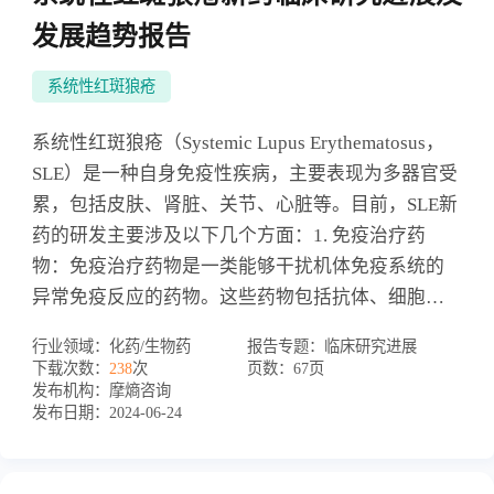
发展趋势报告
系统性红斑狼疮
系统性红斑狼疮（Systemic Lupus Erythematosus，
SLE）是一种自身免疫性疾病，主要表现为多器官受
累，包括皮肤、肾脏、关节、心脏等。目前，SLE新
药的研发主要涉及以下几个方面：1. 免疫治疗药
物：免疫治疗药物是一类能够干扰机体免疫系统的
异常免疫反应的药物。这些药物包括抗体、细胞治
疗等，已经在SLE治疗中显示出了显著的疗效。2. 靶
行业领域：
化药/生物药
报告专题：
临床研究进展
向治疗药物：靶向治疗药物是一类能够针对SLE发病
下载次数：
238
次
页数：
67页
机制中的特定分子靶点，干扰其生长和扩散的药
发布机构：
摩熵咨询
发布日期：
2024-06-24
物。这些靶点可以是细胞膜受体、信号通路等。靶
向治疗药物的研发重点包括B细胞抑制剂、T细胞抑
制剂等。3. 其他新药：除了以上几类药物，还有一