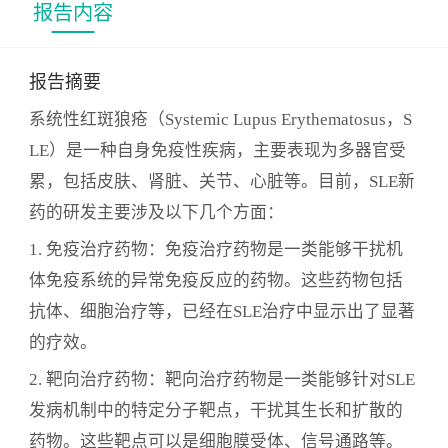
报告内容
些新型药物，如小分子免疫调节剂、基因治疗药物
等在SLE治疗中也显示出了潜在的作用。本报告对系
统性红斑狼疮新药的研发现状和发展趋势进行全面
报告摘要
深入的研究和分析，包括系统性红斑狼疮流行病学
系统性红斑狼疮（Systemic Lupus Erythematosus，S
及诊疗指南、市场规模和空间预测、新药研发竞争
LE）是一种自身免疫性疾病，主要表现为多器官受
格局、新药投融资分析以及新药发展趋势分析等方
累，包括皮肤、肾脏、关节、心脏等。目前，SLE新
面。旨在为医药行业相关从业人员提供有关新药研
药的研发主要涉及以下几个方面：
发的全面深入分析和未来发展趋势的参考。
1. 免疫治疗药物：免疫治疗药物是一类能够干扰机
体免疫系统的异常免疫反应的药物。这些药物包括
抗体、细胞治疗等，已经在SLE治疗中显示出了显著
的疗效。
2. 靶向治疗药物：靶向治疗药物是一类能够针对SLE
发病机制中的特定分子靶点，干扰其生长和扩散的
药物。这些靶点可以是细胞膜受体、信号通路等。