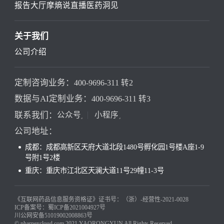
报告大厅
摩熵说直播
医药洞见
关于我们
公司介绍
定制咨询业务：
400-9696-311 转2
数据与AI定制业务：
400-9696-311 转3
联系我们：
公众号
小程序
公司地址：
成都：成都高新区天府大道北段1480号孵化园1号楼A座1-9
号附1号2楼
重庆：重庆市江北区天澜大道11号29幢11-3号
《互联网药品信息服务资格证》证书号：（浙）-经营性-2021-0028
ICP备案号：蜀ICP备2021004927号
川公网安备51019002008863号
© pharnexcloud.com 2021 YAORONGYUN All Rights Reserved.