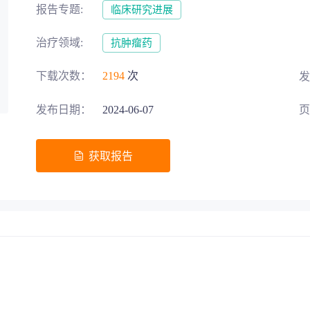
展历程、市场规模和空间预测、研发竞争格局、产业链分析、投
报告专题:
临床研究进展
募投项目可行性论证
HGFR的研发现状和未来发展趋势，为客户的研发布局提供有力
交易风险把控
治疗领域:
抗肿瘤药
下载次数：
2194
次
发
发布日期：
2024-06-07
页
五”战略规划
助力生物医药‘十五五’规划高效落地
获取报告
地方发展评估
区域整体规划