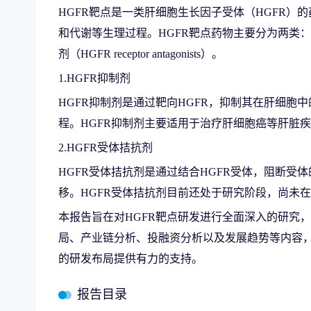
HGFR靶点是一类肝细胞生长因子受体（HGFR）
和代谢等生理过程。HGFR靶点药物主要分为两类：一类是H
剂（HGFR receptor antagonists）。
1.HGFR抑制剂
HGFR抑制剂是通过靶向HGFR，抑制其在肝细
程。HGFR抑制剂主要适用于治疗肝细胞癌等肝脏
2.HGFR受体拮抗剂
HGFR受体拮抗剂是通过结合HGFR受体，阻断受
移。HGFR受体拮抗剂目前还处于研究阶段，尚未
本报告旨在对HGFR靶点研发进行全面深入的研究
局、产业链分析、投融资分析以及发展趋势等内容，
的研发布局提供有力的支持。
报告目录