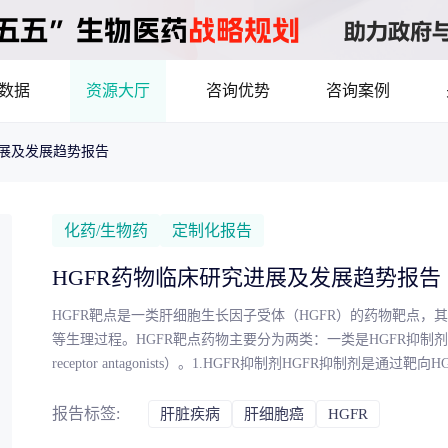
数据
资源大厅
咨询优势
咨询案例
进展及发展趋势报告
医药洞见
立项评估及管线规划
产业/行业调研
8年首调！2026基药目录拆解，12批国采结果落地，十五五健康规划出台
最新
品种调研、品种立项等服务
数据驱动决策，为组织
化药/生物药
定制化报告
市场机会分析
临床价值分析
产业环境、政策分析
HGFR药物临床研究进展及发展趋势报告
洞察
数据定制
HGFR靶点是一类肝细胞生长因子受体（HGFR）的药物靶点，
，洞察行业趋势
了解目标领域和市场情
等生理过程。HGFR靶点药物主要分为两类：一类是HGFR抑制剂（HGF
receptor antagonists）。1.HGFR抑制剂HGFR抑制
药物市场潜力分析
产品定价策略
研发管线分析
靶点筛
胞生长、分化和代谢等生理过程。HGFR抑制剂主要适用于治疗肝细
决策与交易估值
是通过结合HGFR受体，阻断受体的活性，从而抑制HGFR信号
报告标签:
肝脏疾病
肝细胞癌
HGFR
还处于研究阶段，尚未在临床上得到广泛应用。本报告旨在对HG
资本价值，赋能精准投资决策