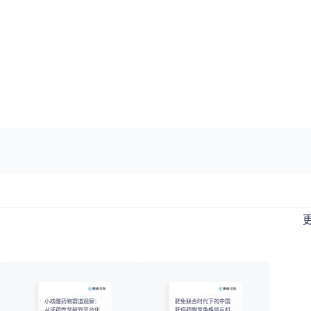
小核酸药物赛道观察：
靶免联合时代下的中国
从成药性突破到平台化
肝癌药物竞争格局与机