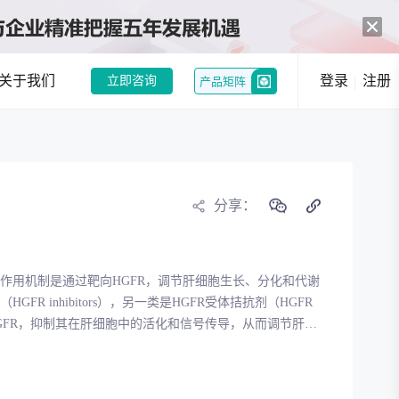
关于我们
登录
注册
立即咨询
产品矩阵
中药创新热潮：政策与市场双轮驱动，经典名方制剂注册申请激增
和企业提供趋势洞察
分享：
行业现状分析
行业趋势分析
其作用机制是通过靶向HGFR，调节肝细胞生长、分化和代谢
况，发现潜在机会
R inhibitors），另一类是HGFR受体拮抗剂（HGFR
剂是通过靶向HGFR，抑制其在肝细胞中的活化和信号传导，从而调节肝细
选
竞品分析
胞癌等肝脏疾病。2.HGFR受体拮抗剂HGFR受体拮抗剂
传导通路，抑制肿瘤细胞增殖和迁移。HGFR受体拮抗剂目前
FR靶点研发进行全面深入的研究，分析包括作用机制和发