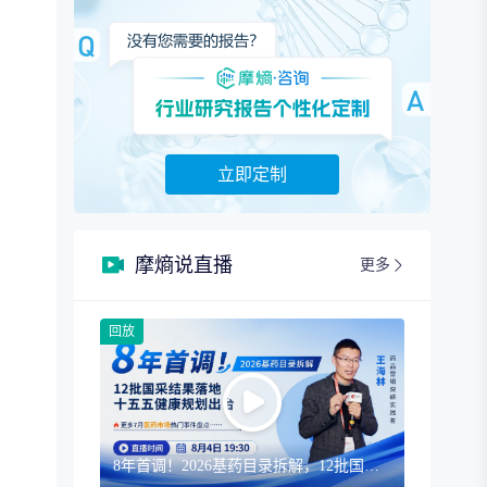
立即定制
摩熵说直播
更多
回放
8年首调！2026基药目录拆解，12批国采结果落地，十五五健康规划出台