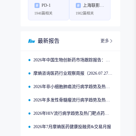
PD-1
上海联影医疗科技股份有限公司
1946篇相关
1902篇相关
最新报告
更多
2026年中国生物创新药市场跟踪报告：司美格鲁肽2025年四季度市场回顾
摩熵咨询医药行业观察周报（2026.07.27-2026.08.02）
2026年非小细胞肺癌流行病学趋势及热门靶点药物市场表现洞察
2026年多发性骨髓瘤流行病学趋势及热门靶点药物市场表现洞察
2026年HIV流行病学趋势及热门靶点药物市场表现洞察
2026年7月摩熵医药健康投融资&交易月报