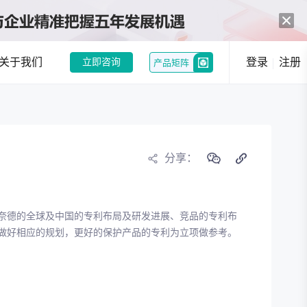
关于我们
登录
注册
立即咨询
产品矩阵
中药创新热潮：政策与市场双轮驱动，经典名方制剂注册申请激增
和企业提供趋势洞察
分享：
行业现状分析
行业趋势分析
奈德的全球及中国的专利布局及研发进展、竞品的专利布
况，发现潜在机会
做好相应的规划，更好的保护产品的专利为立项做参考。
选
竞品分析