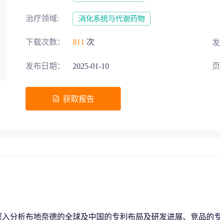
募投项目可行性论证
交易风险把控
治疗领域:
消化系统与代谢药物
下载次数：
811
次
发
发布日期：
2025-01-10
页
五”战略规划
获取报告
助力生物医药‘十五五’规划高效落地
地方发展评估
区域整体规划
深入分析布地奈德的全球及中国的专利布局及研发进展、竞品的