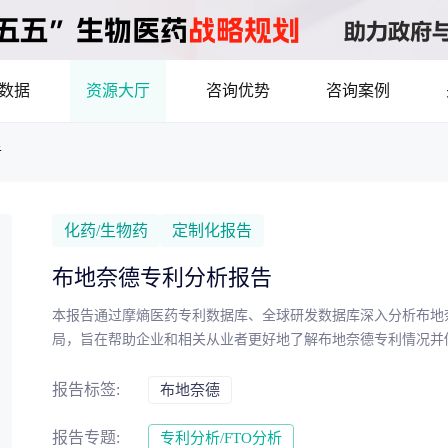
数据
资源大厅
咨询优势
咨询案例
告
医药洞见
立项评估及管线规划
产业/行业调研
8年首调！2026基药目录拆解，12批国采结果落地，十五五健康规划出台
最新
品种调研、品种立项等服务
数据驱动决策，为组织
化药/生物药
定制化报告
市场机会分析
临床价值分析
产业环境、政策分析
布地奈德专利分析报告
洞察
数据定制
本报告通过摩熵医药专利数据库、全球研发数据库深入分析布地
，洞察行业趋势
了解目标领域和市场情
局，旨在帮助企业和相关从业者更好地了解布地奈德专利情况并
药物市场潜力分析
产品定价策略
研发管线分析
靶点筛
报告标签:
布地奈德
决策与交易估值
报告专题:
专利分析/FTO分析
资本价值，赋能精准投资决策