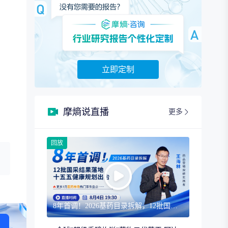
立即定制
摩熵说直播
更多
回放
8年首调！2026基药目录拆解，12批国采结果落地，十五五健康规划出台