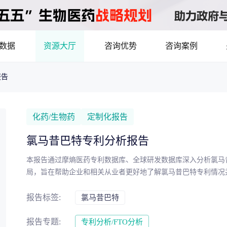
数据
资源大厅
咨询优势
咨询案例
报告
医药洞见
立项评估及管线规划
产业/行业调研
8年首调！2026基药目录拆解，12批国采结果落地，十五五健康规划出台
最新
品种调研、品种立项等服务
数据驱动决策，为组织
化药/生物药
定制化报告
市场机会分析
临床价值分析
产业环境、政策分析
氯马昔巴特专利分析报告
洞察
数据定制
本报告通过摩熵医药专利数据库、全球研发数据库深入分析氯马
，洞察行业趋势
了解目标领域和市场情
局，旨在帮助企业和相关从业者更好地了解氯马昔巴特专利情况
药物市场潜力分析
产品定价策略
研发管线分析
靶点筛
报告标签:
氯马昔巴特
决策与交易估值
报告专题:
专利分析/FTO分析
资本价值，赋能精准投资决策