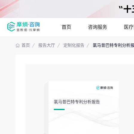
首页
咨询服务
医疗
首页
报告大厅
定制化报告
氯马昔巴特专利分析
报告大厅
摩熵说直播
产品
咨询服务
已收录
115837
份
最新
提供疾病领域
疾病领域分析
市场
分析市场现状
氯马昔巴特专利分析报告
竞争企业调研
投资
解码生物医药