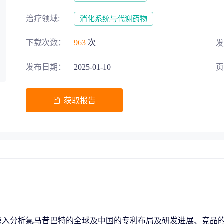
募投项目可行性论证
交易风险把控
治疗领域:
消化系统与代谢药物
下载次数：
963
次
发
发布日期：
2025-01-10
页
五”战略规划
获取报告
助力生物医药‘十五五’规划高效落地
地方发展评估
区域整体规划
深入分析氯马昔巴特的全球及中国的专利布局及研发进展、竞品