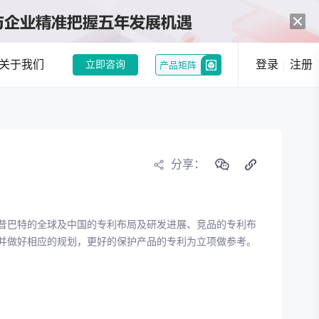
关于我们
登录
注册
立即咨询
产品矩阵
中药创新热潮：政策与市场双轮驱动，经典名方制剂注册申请激增
和企业提供趋势洞察
分享：
行业现状分析
行业趋势分析
昔巴特的全球及中国的专利布局及研发进展、竞品的专利布
况，发现潜在机会
并做好相应的规划，更好的保护产品的专利为立项做参考。
选
竞品分析