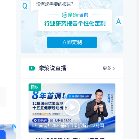
立即定制
摩熵说直播
更多
回放
8年首调！2026基药目录拆解，12批国采结果落地，十五五健康规划出台