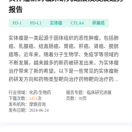
报告
PD-1
PD-L1
实体瘤
CTLA4
卵巢癌
实体瘤是一类起源于固体组织的恶性肿瘤，包括肺
癌、乳腺癌、结直肠癌、胃癌、肝癌、肾癌、膀胱
癌等。近年来，随着分子生物学、免疫学等领域的
不断发展，越来越多的新药被研发出来，为实体瘤
治疗带来了新的希望。以下是一些常见的实体瘤新
药研发方向和药物类型靶向治疗药物靶向治疗药物
是一类能够针对肿瘤细胞的特定分子靶点，干扰其
行业领域：
化药/生物药
报告专题：
临床研究进展
生长和扩散的药物。这些靶点可以是细胞膜上的受
下载次数：
2451
次
页数：
39页
体、细胞内的信号通路、细胞周期调节蛋白等。靶
发布机构：
摩熵咨询
发布日期：
2024-06-24
向治疗药物的研发重点包括抗EGFR抑制剂、抗HER2
抑制剂、抗VEGF抑制剂等。免疫治疗药物免疫治疗
药物是一类能够激活机体免疫系统，增强对肿瘤细