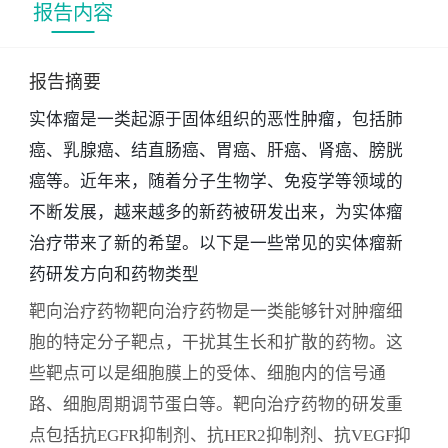
报告内容
胞的免疫杀伤作用的药物。这些药物包括PD-1抑制
剂、PD-L1抑制剂、CTLA-4抑制剂等，已经在多种
肿瘤治疗中显示出了显著的疗效。细胞周期调节剂
报告摘要
细胞周期调节剂是一类能够干扰肿瘤细胞的细胞周
实体瘤是一类起源于固体组织的恶性肿瘤，包括肺
期，抑制其增殖和扩散的药物。这些药物包括
癌、乳腺癌、结直肠癌、胃癌、肝癌、肾癌、膀胱
CDK4/6抑制剂、PARP抑制剂等，已经在乳腺癌、卵
癌等。近年来，随着分子生物学、免疫学等领域的
巢癌等多种肿瘤治疗中显示出了潜在的作用。DNA
不断发展，越来越多的新药被研发出来，为实体瘤
损伤修复剂DNA损伤修复剂是一类能够干扰肿瘤细
胞的DNA修复过程，增加其对化疗和放疗的敏感性
治疗带来了新的希望。以下是一些常见的实体瘤新
的药物。这些药物包括PARP抑制剂、CHK1抑制剂
药研发方向和药物类型
等。其他新药除了以上几类药物，还有一些新型化
靶向治疗药物靶向治疗药物是一类能够针对肿瘤细
疗药物、靶向放射性核素治疗等在肿瘤治疗中也显
胞的特定分子靶点，干扰其生长和扩散的药物。这
示出了潜在的作用。本报告对实体瘤新药的研发现
些靶点可以是细胞膜上的受体、细胞内的信号通
状和发展趋势进行全面深入的研究和分析，包括实
路、细胞周期调节蛋白等。靶向治疗药物的研发重
体瘤流行病学和诊疗指南、市场规模和空间预测、
点包括抗EGFR抑制剂、抗HER2抑制剂、抗VEGF抑
新药研发竞争格局、新药投融资分析以及新药发展