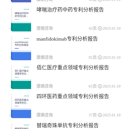
免疫机能调节药物
杂类
哮喘治疗药中药专利分析报告
生殖泌尿系统和性激素类药物
神经系统药物
哮喘治疗药中
药专利分析报
告
系统用抗感染药物
肌肉-骨骼系统药物
摩熵咨询
43页
2025.01.10
血液和造血系统药物
manfidokimab专利分析报告
manfidokimab
专利分析报告
摩熵咨询
92页
2025.01.10
佰仁医疗重点领域专利分析报告
佰仁医疗重点
领域专利分析
报告
摩熵咨询
65页
2025.01.10
四环医药重点领域专利分析报告
四环医药重点
领域专利分析
报告
摩熵咨询
57页
2025.01.10
替瑞奇珠单抗专利分析报告
替瑞奇珠单抗