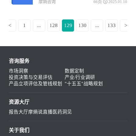
摩熵咨询
66页
2025.01.10
<
1
...
128
129
130
...
133
>
咨询服务
市场洞察
数据定制
投资决策与交易评估
产业/行业调研
产品立项评估及管线规划
"十五五"战略规划
资源大厅
报告大厅
摩熵说直播
医药洞见
关于我们