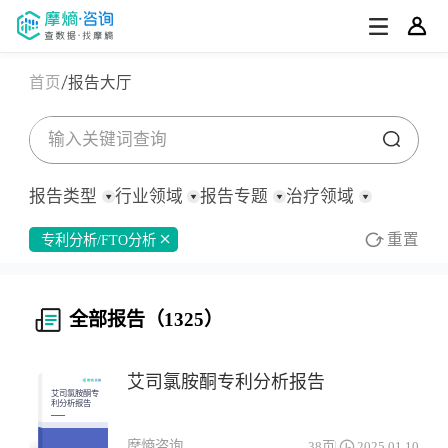
首页
报告大厅
报告类型
行业领域
报告专题
治疗领域
重置
专利分析/FTO分析
全部
全部
全部
全部
全部
消化系统与代谢药物
行业/产业分析
化药/生物药
深度报告
行业研究
医药观察周报
市场数据分析
皮肤病药物
公司研究
中药
医药观察月报
临床研究进展
宏观策略
原料药
罕见病
全部报告（1325）
定制化报告
医疗器械
集采分析
财报
其他
专利分析/FTO分析
医药洞察简报
补气补血药物
泛医疗
招股书
政策分析
政策法规
研报
其他
全身用激素类制剂(不含性激素和胰岛素)
呼吸系统药物
行业会议
医药盘点
其他
艾司氯胺酮专利分析报告
心血管系统药物
投融资
感觉系统药物
立项评估
艾司氯胺酮专
利分析报告
技术平台研究
抗寄生虫药物、杀虫药物和驱虫药物
抗肿瘤药
其他
摩熵咨询
38页
2025.01.10