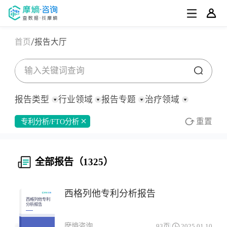
首页
报告大厅
报告类型
行业领域
报告专题
治疗领域
重置
专利分析/FTO分析
全部
全部
全部
全部
全部
消化系统与代谢药物
行业/产业分析
化药/生物药
深度报告
行业研究
医药观察周报
市场数据分析
皮肤病药物
公司研究
中药
医药观察月报
临床研究进展
宏观策略
原料药
罕见病
全部报告（1325）
定制化报告
医疗器械
集采分析
财报
其他
专利分析/FTO分析
医药洞察简报
补气补血药物
泛医疗
招股书
政策分析
政策法规
研报
其他
全身用激素类制剂(不含性激素和胰岛素)
呼吸系统药物
行业会议
医药盘点
其他
西格列他专利分析报告
心血管系统药物
投融资
感觉系统药物
立项评估
西格列他专利
分析报告
技术平台研究
抗寄生虫药物、杀虫药物和驱虫药物
抗肿瘤药
其他
摩熵咨询
93页
2025.01.10