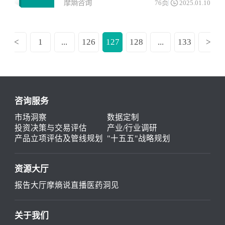
摩熵咨询
76页
2025.01.10
<
1
...
126
127
128
...
133
>
咨询服务
市场洞察
数据定制
投资决策与交易评估
产业/行业调研
产品立项评估及管线规划
"十五五"战略规划
资源大厅
报告大厅
摩熵说直播
医药洞见
关于我们