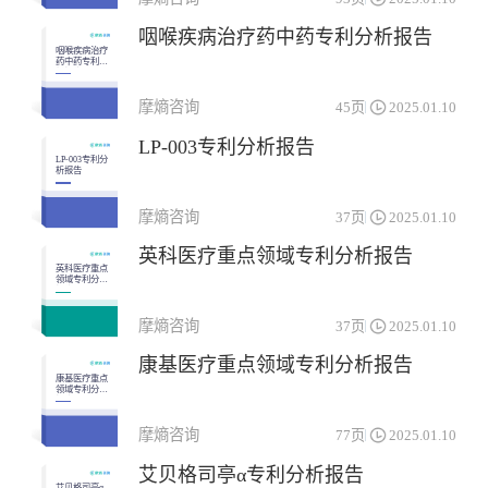
免疫机能调节药物
杂类
咽喉疾病治疗药中药专利分析报告
生殖泌尿系统和性激素类药物
神经系统药物
咽喉疾病治疗
药中药专利分
析报告
系统用抗感染药物
肌肉-骨骼系统药物
摩熵咨询
45页
2025.01.10
血液和造血系统药物
LP-003专利分析报告
LP-003专利分
析报告
摩熵咨询
37页
2025.01.10
英科医疗重点领域专利分析报告
英科医疗重点
领域专利分析
报告
摩熵咨询
37页
2025.01.10
康基医疗重点领域专利分析报告
康基医疗重点
领域专利分析
报告
摩熵咨询
77页
2025.01.10
艾贝格司亭α专利分析报告
艾贝格司亭α