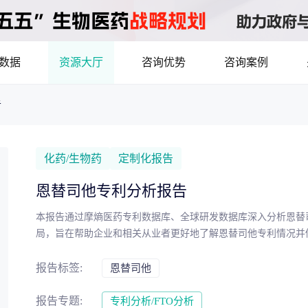
数据
资源大厅
咨询优势
咨询案例
告
医药洞见
立项评估及管线规划
产业/行业调研
8年首调！2026基药目录拆解，12批国采结果落地，十五五健康规划出台
最新
品种调研、品种立项等服务
数据驱动决策，为组织
化药/生物药
定制化报告
市场机会分析
临床价值分析
产业环境、政策分析
恩替司他专利分析报告
洞察
数据定制
本报告通过摩熵医药专利数据库、全球研发数据库深入分析恩替
，洞察行业趋势
了解目标领域和市场情
局，旨在帮助企业和相关从业者更好地了解恩替司他专利情况并
药物市场潜力分析
产品定价策略
研发管线分析
靶点筛
报告标签:
恩替司他
决策与交易估值
报告专题:
专利分析/FTO分析
资本价值，赋能精准投资决策