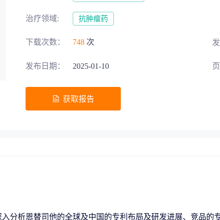
募投项目可行性论证
交易风险把控
治疗领域:
抗肿瘤药
下载次数：
748
次
发
发布日期：
2025-01-10
页
五”战略规划
获取报告
助力生物医药‘十五五’规划高效落地
地方发展评估
区域整体规划
深入分析恩替司他的全球及中国的专利布局及研发进展、竞品的