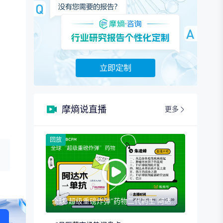
立即定制
摩熵说直播
更多
回放
全球"超级重磅炸弹"药物二代药王 阿达木单抗（第二期）