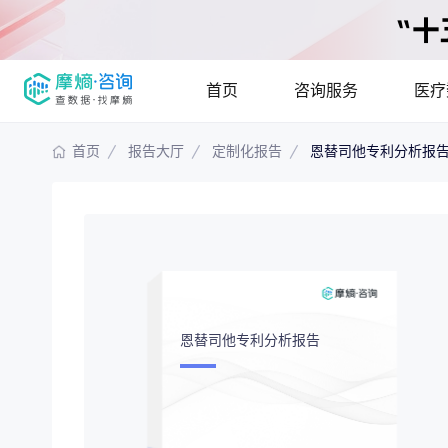
首页
咨询服务
医疗
首页
报告大厅
定制化报告
恩替司他专利分析报
报告大厅
摩熵说直播
产品
咨询服务
已收录
115833
份
最新
提供疾病领域
疾病领域分析
市场
分析市场现状
恩替司他专利分析报告
竞争企业调研
投资
解码生物医药