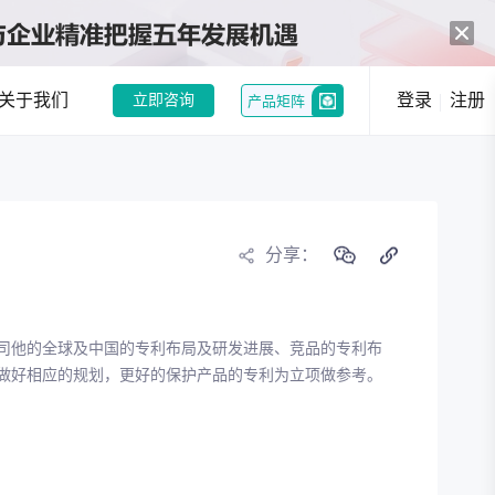
关于我们
登录
注册
立即咨询
产品矩阵
中药创新热潮：政策与市场双轮驱动，经典名方制剂注册申请激增
和企业提供趋势洞察
分享：
行业现状分析
行业趋势分析
司他的全球及中国的专利布局及研发进展、竞品的专利布
况，发现潜在机会
做好相应的规划，更好的保护产品的专利为立项做参考。
选
竞品分析