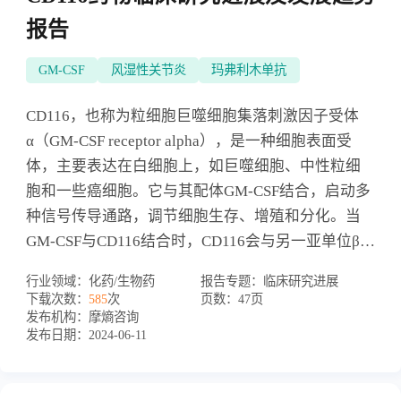
报告
GM-CSF
风湿性关节炎
玛弗利木单抗
CD116，也称为粒细胞巨噬细胞集落刺激因子受体
α（GM-CSF receptor alpha），是一种细胞表面受
体，主要表达在白细胞上，如巨噬细胞、中性粒细
胞和一些癌细胞。它与其配体GM-CSF结合，启动多
种信号传导通路，调节细胞生存、增殖和分化。当
GM-CSF与CD116结合时，CD116会与另一亚单位β配
对，形成活性受体复合物。这一复合物激活了
行业领域：
化药/生物药
报告专题：
临床研究进展
JAK/STAT、PI3K/AKT和RAS/MAPK等信号通路，促
下载次数：
585
次
页数：
47页
进了细胞的生存和增殖。例如，在免疫应答中，GM-
发布机构：
摩熵咨询
发布日期：
2024-06-11
CSF和其受体的激活可以促进巨噬细胞和树突状细胞
的成熟，增强其呈递抗原的能力。CD116靶点药物包
括抗体药物和小分子抑制剂两种类型。1.抗体药物：