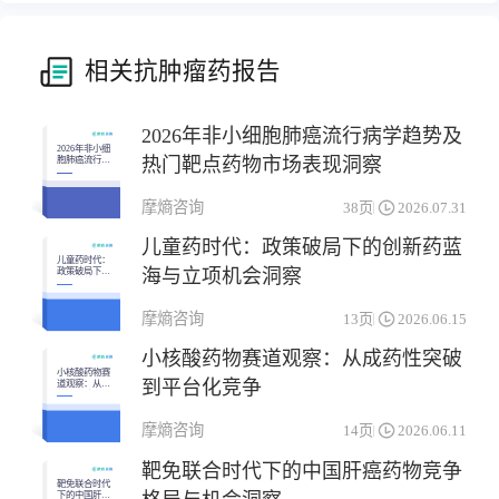
相关抗肿瘤药报告
2026年非小细胞肺癌流行病学趋势及
2026年非小细
热门靶点药物市场表现洞察
胞肺癌流行病
学趋势及热门
靶点药物市场
表现洞察
摩熵咨询
38页
2026.07.31
儿童药时代：政策破局下的创新药蓝
儿童药时代：
海与立项机会洞察
政策破局下的
创新药蓝海与
立项机会洞察
摩熵咨询
13页
2026.06.15
小核酸药物赛道观察：从成药性突破
小核酸药物赛
到平台化竞争
道观察：从成
药性突破到平
台化竞争
摩熵咨询
14页
2026.06.11
靶免联合时代下的中国肝癌药物竞争
靶免联合时代
下的中国肝癌