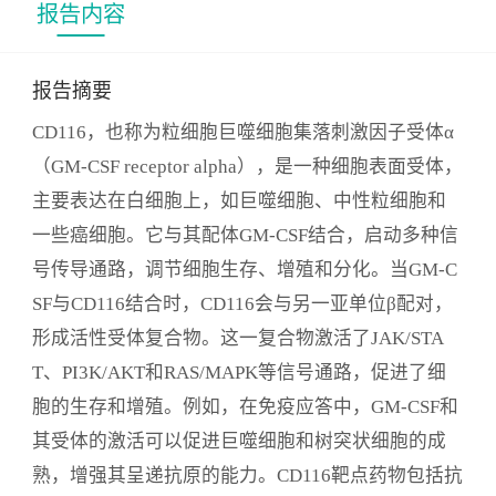
报告内容
研究和开发中的药物通常是针对CD116的单克隆抗
体，这些抗体可以阻断GM-CSF与其受体的结合，从
而抑制由此引发的信号传导，用于治疗相关的炎症
报告摘要
和自身免疫性疾病。例如，Mavrilimumab是一种针
CD116，也称为粒细胞巨噬细胞集落刺激因子受体α
对GM-CSF受体α亚单位的人源化单克隆抗体，正在
（GM-CSF receptor alpha），是一种细胞表面受体，
进行临床试验，用于治疗风湿性关节炎等疾病。2.小
主要表达在白细胞上，如巨噬细胞、中性粒细胞和
分子抑制剂：虽然不常见，但针对CD116相关通路的
一些癌细胞。它与其配体GM-CSF结合，启动多种信
小分子抑制剂也在开发之中，这些药物可能会通过
不同机制抑制GM-CSF信号传导。本报告旨在对
号传导通路，调节细胞生存、增殖和分化。当GM-C
CD116靶点研发进行全面深入的研究，分析包括作用
SF与CD116结合时，CD116会与另一亚单位β配对，
机制和发展历程、市场规模和空间预测、研发竞争
形成活性受体复合物。这一复合物激活了JAK/STA
格局、产业链分析、投融资分析以及发展趋势等内
T、PI3K/AKT和RAS/MAPK等信号通路，促进了细
容，以帮助客户更好地了解CD116的研发现状和未来
胞的生存和增殖。例如，在免疫应答中，GM-CSF和
发展趋势，为客户的研发布局提供有力的支持。
其受体的激活可以促进巨噬细胞和树突状细胞的成
熟，增强其呈递抗原的能力。CD116靶点药物包括抗