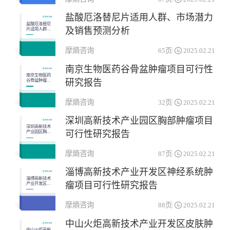
免疫机能调节药物
杂类
盐酸厄洛替尼片适用人群、市场潜力
生殖泌尿系统和性激素类药物
神经系统药物
盐酸厄洛替尼
及销售预测分析
片适用人群、
市场潜力及销
系统用抗感染药物
肌肉-骨骼系统药物
售预测分析
摩熵咨询
65页
2025.02.21
血液和造血系统药物
南京生物医药谷骨盆肿瘤项目可行性
南京生物医药
研究报告
谷骨盆肿瘤项
目可行性研究
报告
摩熵咨询
32页
2025.02.21
深圳高新技术产业园区胸部肿瘤项目
深圳高新技术
可行性研究报告
产业园区胸部
肿瘤项目可行
性研究报告
摩熵咨询
87页
2025.02.21
淄博高新技术产业开发区神经系统肿
淄博高新技术
瘤项目可行性研究报告
产业开发区神
经系统肿瘤项
目可行性研究
报告
摩熵咨询
88页
2025.02.21
中山火炬高新技术产业开发区皮肤肿
中山火炬高新