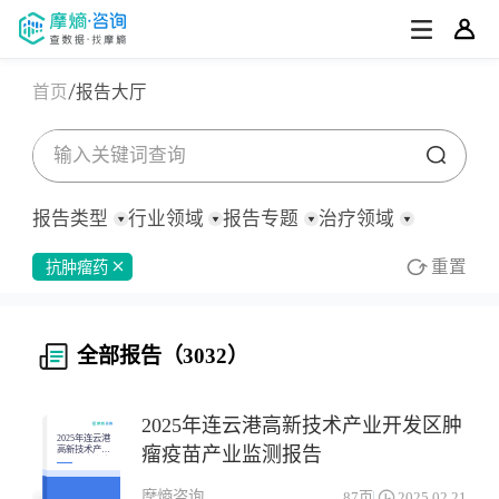
首页
报告大厅
报告类型
行业领域
报告专题
治疗领域
重置
抗肿瘤药
全部
全部
全部
全部
全部
消化系统与代谢药物
行业/产业分析
化药/生物药
深度报告
行业研究
医药观察周报
市场数据分析
皮肤病药物
公司研究
中药
医药观察月报
临床研究进展
宏观策略
原料药
罕见病
全部报告（3032）
定制化报告
医疗器械
集采分析
财报
其他
专利分析/FTO分析
医药洞察简报
补气补血药物
泛医疗
招股书
政策分析
政策法规
研报
其他
全身用激素类制剂(不含性激素和胰岛素)
呼吸系统药物
行业会议
医药盘点
其他
2025年连云港高新技术产业开发区肿
心血管系统药物
投融资
感觉系统药物
立项评估
2025年连云港
瘤疫苗产业监测报告
高新技术产业
开发区肿瘤疫
技术平台研究
抗寄生虫药物、杀虫药物和驱虫药物
抗肿瘤药
其他
苗产业监测报
告
摩熵咨询
87页
2025.02.21