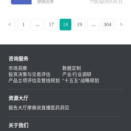
摩熵咨询
77页
2025.02.21
<
1
...
17
18
19
...
304
>
咨询服务
市场洞察
数据定制
投资决策与交易评估
产业/行业调研
产品立项评估及管线规划
"十五五"战略规划
资源大厅
报告大厅
摩熵说直播
医药洞见
关于我们