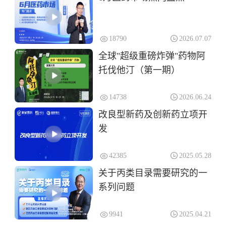
18790
2026.07.07
全球"超级重磅炸弹"药物阿
托伐他汀（第一期）
14738
2026.06.24
改良型新药及创新药立项开
发
42385
2025.05.28
关于丙类目录需要研究的一
系列问题
9941
2025.04.21